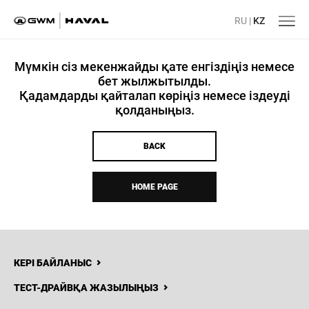
RU
|
KZ
Мүмкін сіз мекенжайды қате енгіздіңіз немесе
бет жылжытылды.
Қадамдарды қайталап көріңіз немесе іздеуді
қолданыңыз.
BACK
HOME PAGE
КЕРІ БАЙЛАНЫС
ТЕСТ-ДРАЙВҚА ЖАЗЫЛЫҢЫЗ