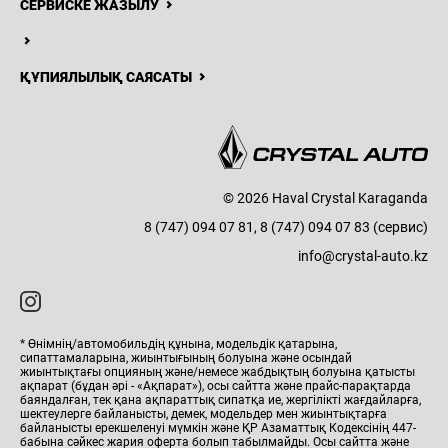
СЕРВИСКЕ ЖАЗЫЛУ
ҚҰПИЯЛЫЛЫҚ САЯСАТЫ
8 (747) 094 07
81, 8 (747) 094
Н
ЖАҢАЛЫҚТАР
БАЙЛАНЫСТАР
07 83 (сервис)
© 2026 Haval Crystal Karaganda
Haval Crystal
Karaganda
8 (747) 094 07 81, 8 (747) 094 07 83 (сервис)
info@crystal-auto.kz
* Өнімнің/автомобильдің құнына, модельдік қатарына,
сипаттамаларына, жиынтығының болуына және осындай
жиынтықтағы опцияның және/немесе жабдықтың болуына қатысты
ақпарат (бұдан әрі - «Ақпарат»), осы сайтта және прайс-парақтарда
баяндалған, тек қана ақпараттық сипатқа ие, жергілікті жағдайларға,
шектеулерге байланысты, демек, модельдер мен жиынтықтарға
байланысты ерекшеленуі мүмкін және ҚР Азаматтық Кодексінің 447-
бабына сәйкес жария оферта болып табылмайды. Осы сайтта және